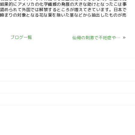
結果的にアメリカの化学繊維の発展の大きな助けとなったこは事
認められて外国では解禁するところが増えてきています。日本で
り締まりの対象となる花な葉を除いた茎などから抽出したものが売
ブログ一覧
»
仙骨の刺激で不妊症や不眠症が