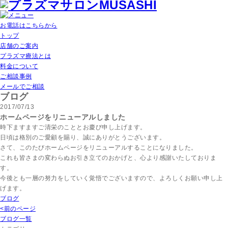
お電話はこちらから
トップ
店舗のご案内
プラズマ療法とは
料金について
ご相談事例
メールでご相談
ブログ
2017/07/13
ホームページをリニューアルしました
時下ますますご清栄のこととお慶び申し上げます。
日頃は格別のご愛顧を賜り、誠にありがとうございます。
さて、このたびホームページをリニューアルすることになりました。
これも皆さまの変わらぬお引き立てのおかげと、心より感謝いたしておりま
す。
今後とも一層の努力をしていく覚悟でございますので、よろしくお願い申し上
げます。
ブログ
<前のページ
ブログ一覧